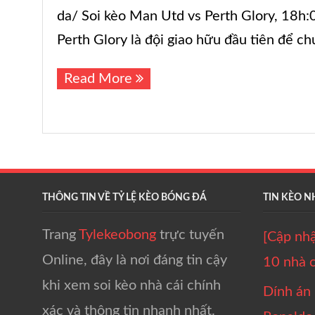
da/ Soi kèo Man Utd vs Perth Glory, 18h
Perth Glory là đội giao hữu đầu tiên để c
Read More
THÔNG TIN VỀ TỶ LỆ KÈO BÓNG ĐÁ
TIN KÈO N
Trang
Tylekeobong
trực tuyến
[Cập nhậ
Online, đây là nơi đáng tin cậy
10 nhà c
khi xem soi kèo nhà cái chính
Dính án
xác và thông tin nhanh nhất.