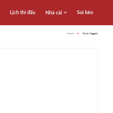
Lịch thi đấu
Soi kèo
Nhà cái
Home
►
Posts Tagged: