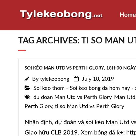
Home
TAG ARCHIVES: TI SO MAN U
SOI KÈO MAN UTD VS PERTH GLORY, 18H:00 NGÀY
By
tylekeobong
July 10, 2019
Soi keo thom - Soi keo bong da hom nay - 
du doan Man Utd vs Perth Glory
,
Man Utd 
Perth Glory
,
ti so Man Utd vs Perth Glory
Nhận định, dự đoán và soi kèo Man Utd v
Giao hữu CLB 2019. Xem bóng đá k+: http