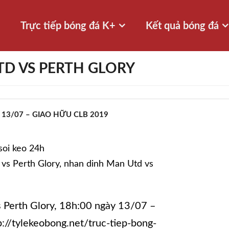
Trực tiếp bóng đá K+
Kết quả bóng đá
TD VS PERTH GLORY
 13/07 – GIAO HỮU CLB 2019
soi keo 24h
vs Perth Glory
,
nhan dinh Man Utd vs
s Perth Glory, 18h:00 ngày 13/07 –
://tylekeobong.net/truc-tiep-bong-