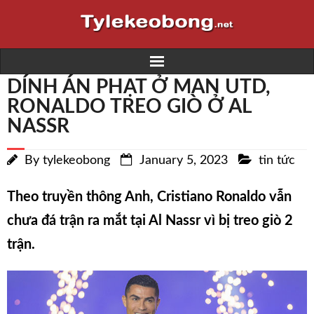
DÍNH ÁN PHẠT Ở MAN UTD,
Home
RONALDO TREO GIÒ Ở AL
NASSR
Trực tiếp bóng đá K+
By
tylekeobong
January 5, 2023
tin tức
Kết quả bóng đá
Lịch thi đấu
Theo truyền thông Anh, Cristiano Ronaldo vẫn
chưa đá trận ra mắt tại Al Nassr vì bị treo giò 2
Nhà cái
trận.
Soi kèo