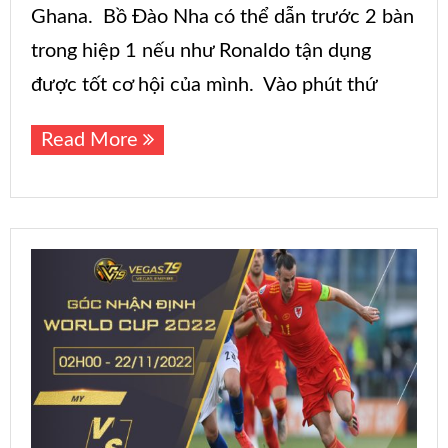
Ghana. Bồ Đào Nha có thể dẫn trước 2 bàn
trong hiệp 1 nếu như Ronaldo tận dụng
được tốt cơ hội của mình. Vào phút thứ
Read More