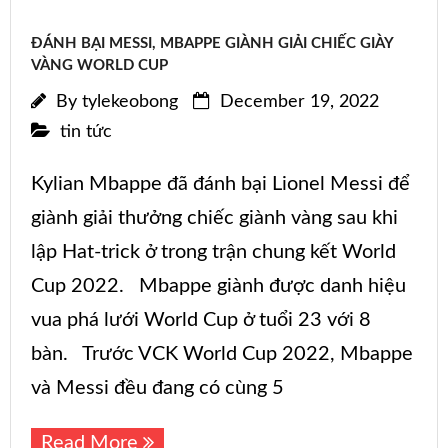
ĐÁNH BẠI MESSI, MBAPPE GIÀNH GIẢI CHIẾC GIÀY
VÀNG WORLD CUP
By
tylekeobong
December 19, 2022
tin tức
Kylian Mbappe đã đánh bại Lionel Messi để
giành giải thưởng chiếc giành vàng sau khi
lập Hat-trick ở trong trận chung kết World
Cup 2022. Mbappe giành được danh hiệu
vua phá lưới World Cup ở tuổi 23 với 8
bàn. Trước VCK World Cup 2022, Mbappe
và Messi đều đang có cùng 5
Read More