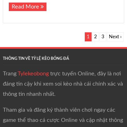
Read More
1
2
3
Next ›
THÔNG TIN VỀ TỶ LỆ KÈO BÓNG ĐÁ
Trang
Tylekeobong
trực tuyến Online, đây là nơi
đáng tin cậy khi xem soi kèo nhà cái chính xác và
thông tin nhanh nhất.
Tham gia và đăng ký thành viên chơi ngay các
game thể thao cá cược Online và cập nhật thông