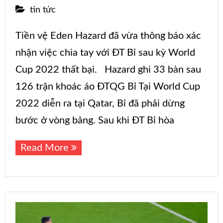
tin tức
Tiền vệ Eden Hazard đã vừa thông báo xác
nhận việc chia tay với ĐT Bỉ sau kỳ World
Cup 2022 thất bại. Hazard ghi 33 bàn sau
126 trận khoác áo ĐTQG Bỉ Tại World Cup
2022 diễn ra tại Qatar, Bỉ đã phải dừng
bước ở vòng bảng. Sau khi ĐT Bỉ hòa
Read More