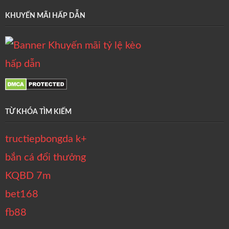
KHUYẾN MÃI HẤP DẪN
TỪ KHÓA TÌM KIẾM
tructiepbongda k+
bắn cá đổi thưởng
KQBD 7m
bet168
fb88