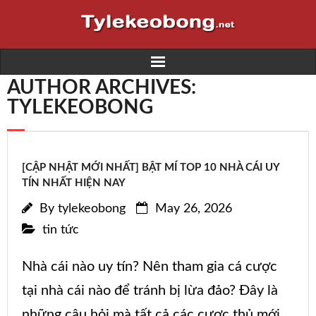
AUTHOR ARCHIVES:
Home
TYLEKEOBONG
Trực tiếp bóng đá K+
Kết quả bóng đá
[CẬP NHẬT MỚI NHẤT] BẬT MÍ TOP 10 NHÀ CÁI UY
TÍN NHẤT HIỆN NAY
Lịch thi đấu
By
tylekeobong
May 26, 2026
tin tức
Nhà cái
Nhà cái nào uy tín? Nên tham gia cá cược
Soi kèo
tại nhà cái nào để tránh bị lừa đảo? Đây là
những câu hỏi mà tất cả các cược thủ mới