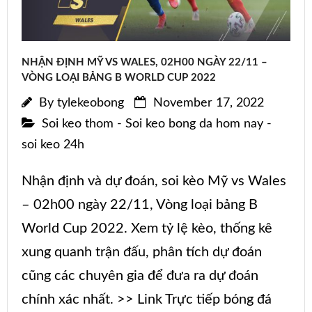
NHẬN ĐỊNH MỸ VS WALES, 02H00 NGÀY 22/11 –
VÒNG LOẠI BẢNG B WORLD CUP 2022
By
tylekeobong
November 17, 2022
Soi keo thom - Soi keo bong da hom nay -
soi keo 24h
Nhận định và dự đoán, soi kèo Mỹ vs Wales
– 02h00 ngày 22/11, Vòng loại bảng B
World Cup 2022. Xem tỷ lệ kèo, thống kê
xung quanh trận đấu, phân tích dự đoán
cũng các chuyên gia để đưa ra dự đoán
chính xác nhất. >> Link Trực tiếp bóng đá