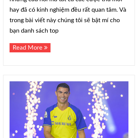
hay đã có kinh nghiệm đều rất quan tâm. Và
trong bài viết này chúng tôi sẽ bật mí cho
bạn danh sách top
Read More