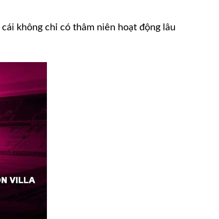
à cái không chỉ có thâm niên hoạt động lâu