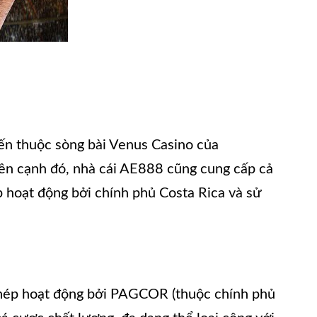
yến thuộc sòng bài Venus Casino của
Bên cạnh đó, nhà cái AE888 cũng cung cấp cả
 hoạt động bởi chính phủ Costa Rica và sử
.
hép hoạt động bởi
PAGCOR (thuộc chính phủ