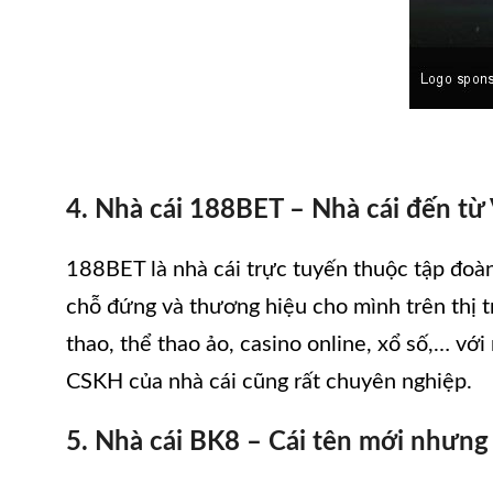
4. Nhà cái 188BET – Nhà cái đến t
188BET là nhà cái trực tuyến thuộc tập đoà
chỗ đứng và thương hiệu cho mình trên thị 
thao, thể thao ảo, casino online, xổ số,… vớ
CSKH của nhà cái cũng rất chuyên nghiệp.
5. Nhà cái BK8 – Cái tên mới nhưng