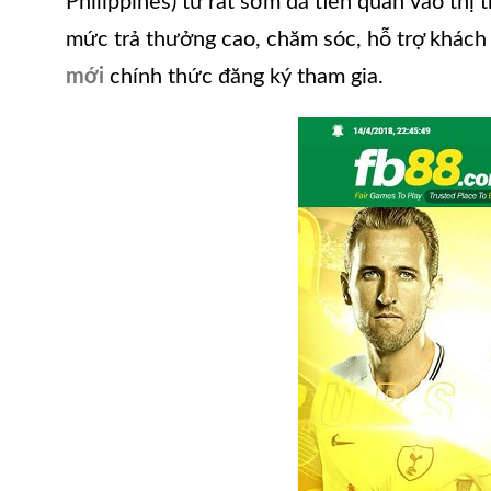
Philippines) từ rất sớm đã tiến quân vào thị
mức trả thưởng cao, chăm sóc, hỗ trợ khách
mới
chính thức đăng ký tham gia.