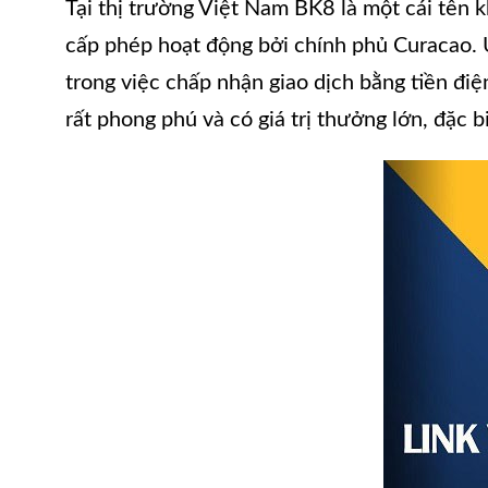
Tại thị trường Việt Nam BK8 là một cái tên kh
cấp phép hoạt động bởi chính phủ
Curacao. 
trong việc chấp nhận giao dịch bằng tiền đi
rất phong phú và có giá trị thưởng lớn, đặc 