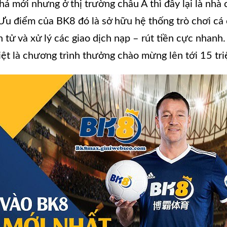
á mới nhưng ở thị trường châu Á thì đây lại là nhà 
Ưu điểm của BK8 đó là sở hữu hệ thống trò chơi cá c
ện tử và xử lý các giao dịch nạp – rút tiền cực nha
biệt là chương trình thưởng chào mừng lên tới 15 tri