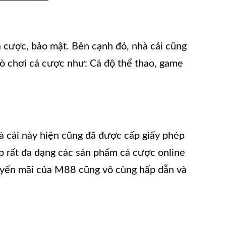
 cược, bảo mật. Bên cạnh đó, nhà cái cũng
ò chơi cá cược như: Cá độ thể thao, game
hà cái này hiện cũng đã được cấp giấy phép
ấp rất đa dạng các sản phẩm cá cược online
huyến mãi của M88 cũng vô cùng hấp dẫn và