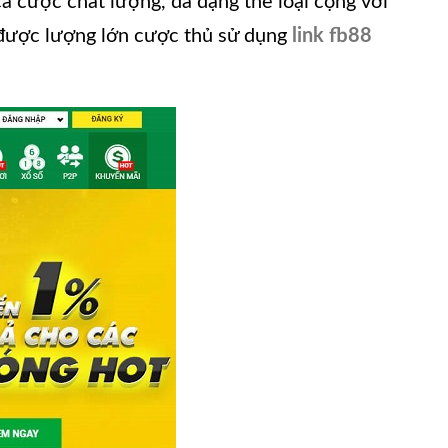
cá cược chất lượng, đa dạng thể loại cộng với
 được lượng lớn cược thủ sử dụng
link fb88