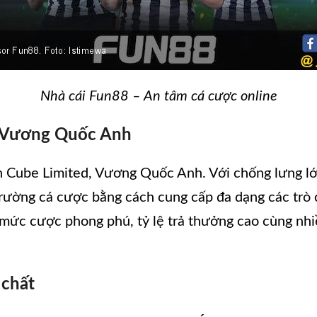
Nhà cái Fun88 – An tâm cá cược online
ừ Vương Quốc Anh
n
Cube Limited, Vương Quốc Anh. Với chống lưng l
trường cá cược bằng cách cung cấp đa dạng các trò
i mức cược phong phú, tỷ lệ trả thưởng cao cùng nhi
 chất