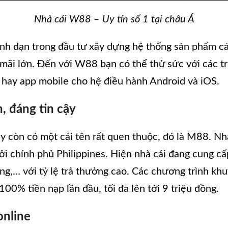
Nhà cái W88 – Uy tín số 1 tại châu Á
nh dạn trong đầu tư xây dựng hệ thống sản phẩm cá
mãi lớn. Đến với W88 bạn có thể thử sức với các tr
e hay app mobile cho hệ điều hành Android và iOS.
, đáng tin cậy
ay còn có một cái tên rất quen thuộc, đó là M88. N
ởi chính phủ Philippines. Hiện nhà cái đang cung c
ởng,… với tỷ lệ trả thưởng cao. Các chương trình k
 100% tiền nạp lần đầu, tối đa lên tới 9 triệu đồng.
online