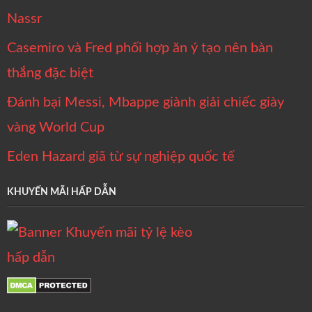
Nassr
Casemiro và Fred phối hợp ăn ý tạo nên bàn
thắng đặc biệt
Đánh bại Messi, Mbappe giành giải chiếc giày
vàng World Cup
Eden Hazard giã từ sự nghiệp quốc tế
KHUYẾN MÃI HẤP DẪN