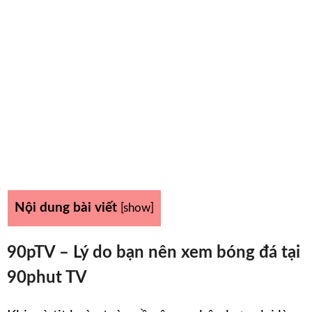
Nội dung bài viết
[
show
]
90pTV – Lý do bạn nên xem bóng đá tại
90phut TV