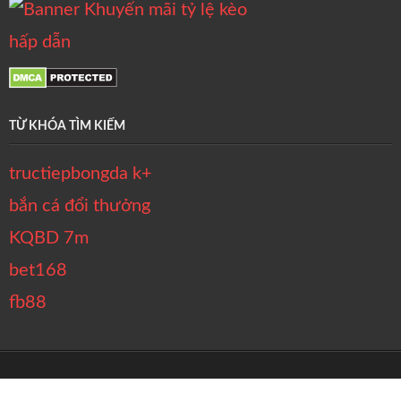
TỪ KHÓA TÌM KIẾM
tructiepbongda k+
bắn cá đổi thưởng
KQBD 7m
bet168
fb88