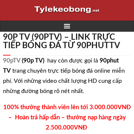
90P TV (90PTV) – LINK TRỰC
Home
TIẾP BÓNG ĐÁ TỪ 90PHUTTV
Trực tiếp bóng đá K+
90pTV
(90p TV)
hay còn được gọi là
90phut
Kết quả bóng đá
TV
trang chuyên trực tiếp bóng đá online miễn
phí. Với những video chất lượng HD cung cấp
Lịch thi đấu
những đường bóng rõ nét nhất.
Nhà cái
100% thưởng thành viên lên tới 3.000.000VNĐ
Soi kèo
– Hoàn trả hấp dẫn – thưởng nạp hàng ngày
2.500.000VNĐ