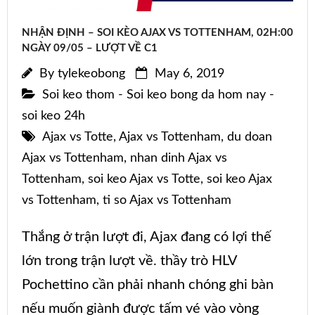
NHẬN ĐỊNH – SOI KÈO AJAX VS TOTTENHAM, 02H:00
NGÀY 09/05 – LƯỢT VỀ C1
By
tylekeobong
May 6, 2019
Soi keo thom - Soi keo bong da hom nay -
soi keo 24h
Ajax vs Totte
,
Ajax vs Tottenham
,
du doan
Ajax vs Tottenham
,
nhan dinh Ajax vs
Tottenham
,
soi keo Ajax vs Totte
,
soi keo Ajax
vs Tottenham
,
ti so Ajax vs Tottenham
Thắng ở trận lượt đi, Ajax đang có lợi thế
lớn trong trận lượt về. thầy trò HLV
Pochettino cần phải nhanh chóng ghi bàn
nếu muốn giành được tấm vé vào vòng