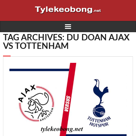
TAG ARCHIVES: DU DOAN AJAX
Home
VS TOTTENHAM
Trực tiếp bóng đá K+
Kết quả bóng đá
Lịch thi đấu
Nhà cái
Soi kèo