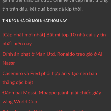
game thể thao cá cược Online và cập nhật thông
tin trận đấu, kết quả bóng đá kịp thời.
TIN KÈO NHÀ CÁI MỚI NHẤT HÔM NAY
[Cập nhật mới nhất] Bật mí top 10 nhà cái uy tín
nhất hiện nay
Dính án phạt ở Man Utd, Ronaldo treo giò ở Al
Nassr
Casemiro và Fred phối hợp ăn ý tạo nên bàn
thắng đặc biệt
Đánh bại Messi, Mbappe giành giải chiếc giày
vàng World Cup