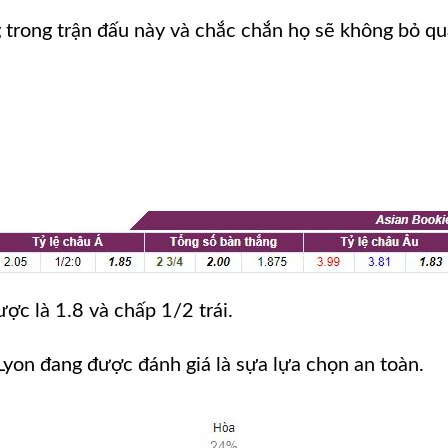
trong trận đấu này và chắc chắn họ sẽ không bỏ qua
ược là 1.8 và chấp 1/2 trái.
Lyon đang được đánh giá là sựa lựa chọn an toàn.