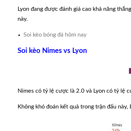
Lyon đang được đánh giá cao khả năng thắng 
này.
Soi kèo bóng đá hôm nay
Soi kèo Nimes vs Lyon
Nimes có tỷ lệ cược là 2.0 và Lyon có tỷ lệ c
Không khó đoán kết quả trong trận đấu này, 