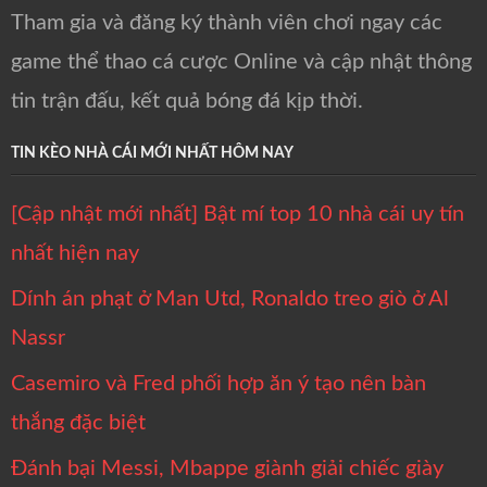
Tham gia và đăng ký thành viên chơi ngay các
game thể thao cá cược Online và cập nhật thông
tin trận đấu, kết quả bóng đá kịp thời.
TIN KÈO NHÀ CÁI MỚI NHẤT HÔM NAY
[Cập nhật mới nhất] Bật mí top 10 nhà cái uy tín
nhất hiện nay
Dính án phạt ở Man Utd, Ronaldo treo giò ở Al
Nassr
Casemiro và Fred phối hợp ăn ý tạo nên bàn
thắng đặc biệt
Đánh bại Messi, Mbappe giành giải chiếc giày