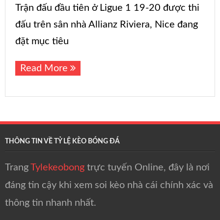
Trận đấu đầu tiên ở Ligue 1 19-20 được thi
đấu trên sân nhà Allianz Riviera, Nice đang
đặt mục tiêu
Read More
THÔNG TIN VỀ TỶ LỆ KÈO BÓNG ĐÁ
Trang
Tylekeobong
trực tuyến Online, đây là nơi
đáng tin cậy khi xem soi kèo nhà cái chính xác và
thông tin nhanh nhất.