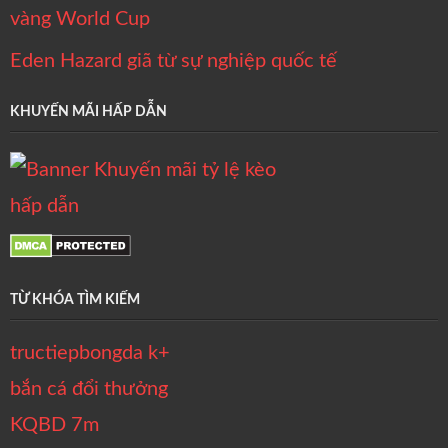
vàng World Cup
Eden Hazard giã từ sự nghiệp quốc tế
KHUYẾN MÃI HẤP DẪN
TỪ KHÓA TÌM KIẾM
tructiepbongda k+
bắn cá đổi thưởng
KQBD 7m