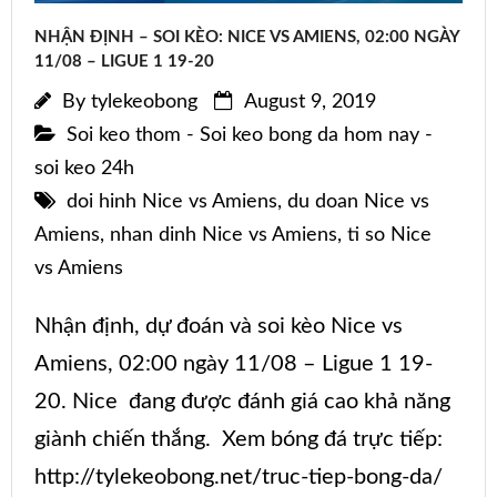
NHẬN ĐỊNH – SOI KÈO: NICE VS AMIENS, 02:00 NGÀY
11/08 – LIGUE 1 19-20
By
tylekeobong
August 9, 2019
Soi keo thom - Soi keo bong da hom nay -
soi keo 24h
doi hinh Nice vs Amiens
,
du doan Nice vs
Amiens
,
nhan dinh Nice vs Amiens
,
ti so Nice
vs Amiens
Nhận định, dự đoán và soi kèo Nice vs
Amiens, 02:00 ngày 11/08 – Ligue 1 19-
20. Nice đang được đánh giá cao khả năng
giành chiến thắng. Xem bóng đá trực tiếp:
http://tylekeobong.net/truc-tiep-bong-da/