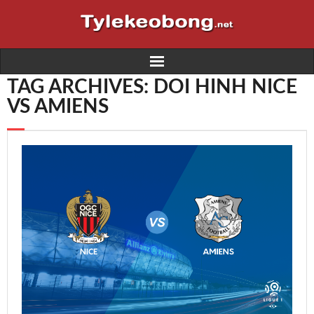
TAG ARCHIVES: DOI HINH NICE
Home
VS AMIENS
Trực tiếp bóng đá K+
Kết quả bóng đá
Lịch thi đấu
Nhà cái
Soi kèo