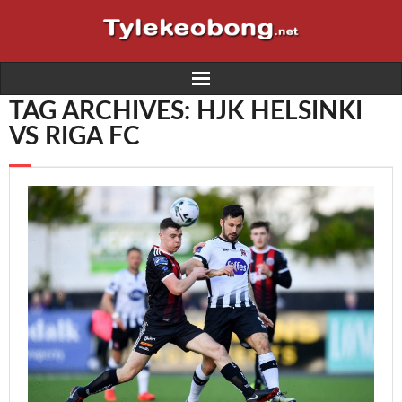
TAG ARCHIVES: HJK HELSINKI
Home
VS RIGA FC
Trực tiếp bóng đá K+
Kết quả bóng đá
Lịch thi đấu
Nhà cái
Soi kèo