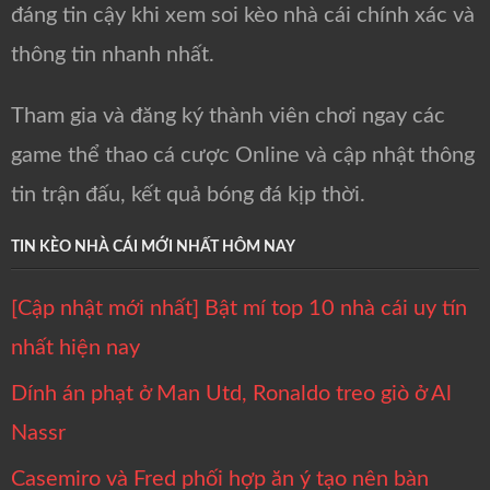
đáng tin cậy khi xem soi kèo nhà cái chính xác và
thông tin nhanh nhất.
Tham gia và đăng ký thành viên chơi ngay các
game thể thao cá cược Online và cập nhật thông
tin trận đấu, kết quả bóng đá kịp thời.
TIN KÈO NHÀ CÁI MỚI NHẤT HÔM NAY
[Cập nhật mới nhất] Bật mí top 10 nhà cái uy tín
nhất hiện nay
Dính án phạt ở Man Utd, Ronaldo treo giò ở Al
Nassr
Casemiro và Fred phối hợp ăn ý tạo nên bàn