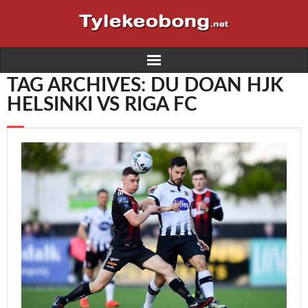
TAG ARCHIVES: DU DOAN HJK
Home
HELSINKI VS RIGA FC
Trực tiếp bóng đá K+
Kết quả bóng đá
Lịch thi đấu
Nhà cái
Soi kèo