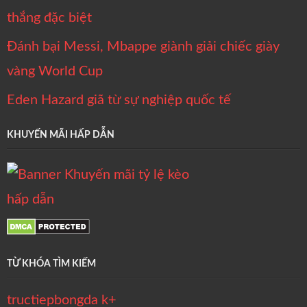
thắng đặc biệt
Đánh bại Messi, Mbappe giành giải chiếc giày
vàng World Cup
Eden Hazard giã từ sự nghiệp quốc tế
KHUYẾN MÃI HẤP DẪN
TỪ KHÓA TÌM KIẾM
tructiepbongda k+