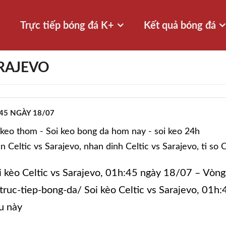
Trực tiếp bóng đá K+
Kết quả bóng đá
ARAJEVO
:45 NGÀY 18/07
 keo thom - Soi keo bong da hom nay - soi keo 24h
n Celtic vs Sarajevo
,
nhan dinh Celtic vs Sarajevo
,
ti so 
oi kèo Celtic vs Sarajevo, 01h:45 ngày 18/07 – Vò
truc-tiep-bong-da/ Soi kèo Celtic vs Sarajevo, 01
u này