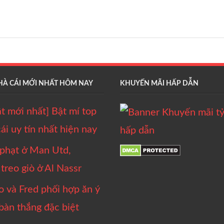
HÀ CÁI MỚI NHẤT HÔM NAY
KHUYẾN MÃI HẤP DẪN
t mới nhất] Bật mí top
ái uy tín nhất hiện nay
 phạt ở Man Utd,
reo giò ở Al Nassr
và Fred phối hợp ăn ý
bàn thắng đặc biệt