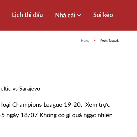
Lịch thi đấu
Soi kèo
Nhà cái
Home
►
Posts Tagged:
Celtic vs Sarajevo
ng loại Champions League 19-20. Xem trực
h:45 ngày 18/07 Không có gì quá ngạc nhiên