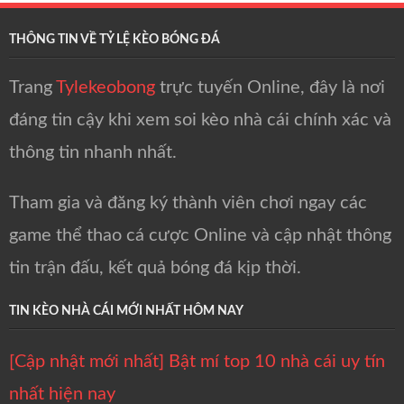
THÔNG TIN VỀ TỶ LỆ KÈO BÓNG ĐÁ
Trang
Tylekeobong
trực tuyến Online, đây là nơi
đáng tin cậy khi xem soi kèo nhà cái chính xác và
thông tin nhanh nhất.
Tham gia và đăng ký thành viên chơi ngay các
game thể thao cá cược Online và cập nhật thông
tin trận đấu, kết quả bóng đá kịp thời.
TIN KÈO NHÀ CÁI MỚI NHẤT HÔM NAY
[Cập nhật mới nhất] Bật mí top 10 nhà cái uy tín
nhất hiện nay