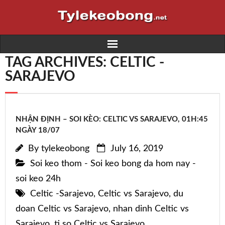
TAG ARCHIVES: CELTIC -
Home
SARAJEVO
Trực tiếp bóng đá K+
Kết quả bóng đá
NHẬN ĐỊNH – SOI KÈO: CELTIC VS SARAJEVO, 01H:45
NGÀY 18/07
Lịch thi đấu
By
tylekeobong
July 16, 2019
Soi keo thom - Soi keo bong da hom nay -
Nhà cái
soi keo 24h
Soi kèo
Celtic -Sarajevo
,
Celtic vs Sarajevo
,
du
doan Celtic vs Sarajevo
,
nhan dinh Celtic vs
Sarajevo
,
ti so Celtic vs Sarajevo