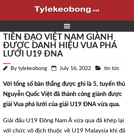
TIỀN ĐẠO VIỆT NAM GIÀNH
Home
ĐƯỢC DANH HIỆU VUA PHÁ
LƯỚI U19 ĐNA
Trực tiếp bóng đá K+
By
tylekeobong
July 16, 2022
tin tức
Kết quả bóng đá
Lịch thi đấu
Với tổng số bàn thắng được ghi là 5, tuyển thủ
Nguyễn Quốc Việt đã thành công giành được
Nhà cái
giải Vua phá lưới của giải U19 ĐNA vừa qua.
Soi kèo
Giải đấu U19 Đông Nam Á vừa qua đã khép lại
với chức vô địch thuộc về U19 Malaysia khi đã