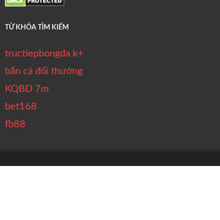
TỪ KHÓA TÌM KIẾM
tructiepbongda k+
bắn cá đổi thưởng
KQBD 7m
bet168
fb88