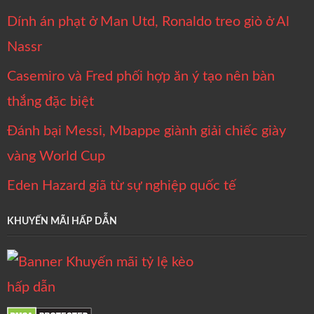
Dính án phạt ở Man Utd, Ronaldo treo giò ở Al
Nassr
Casemiro và Fred phối hợp ăn ý tạo nên bàn
thắng đặc biệt
Đánh bại Messi, Mbappe giành giải chiếc giày
vàng World Cup
Eden Hazard giã từ sự nghiệp quốc tế
KHUYẾN MÃI HẤP DẪN