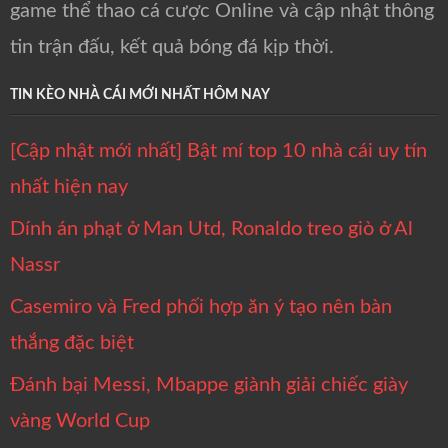
game thể thao cá cược Online và cập nhật thông
tin trận đấu, kết quả bóng đá kịp thời.
TIN KÈO NHÀ CÁI MỚI NHẤT HÔM NAY
[Cập nhật mới nhất] Bật mí top 10 nhà cái uy tín
nhất hiện nay
Dính án phạt ở Man Utd, Ronaldo treo giò ở Al
Nassr
Casemiro và Fred phối hợp ăn ý tạo nên bàn
thắng đặc biệt
Đánh bại Messi, Mbappe giành giải chiếc giày
vàng World Cup