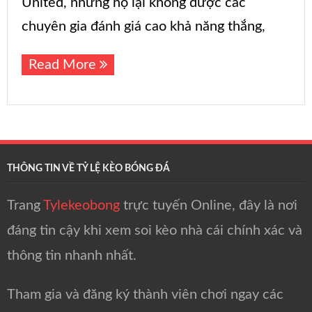
United, nhưng họ lại không được các
chuyên gia đánh giá cao khả năng thắng,
Read More
THÔNG TIN VỀ TỶ LỆ KÈO BÓNG ĐÁ
Trang
Tylekeobong
trực tuyến Online, đây là nơi
đáng tin cậy khi xem soi kèo nhà cái chính xác và
thông tin nhanh nhất.
Tham gia và đăng ký thành viên chơi ngay các