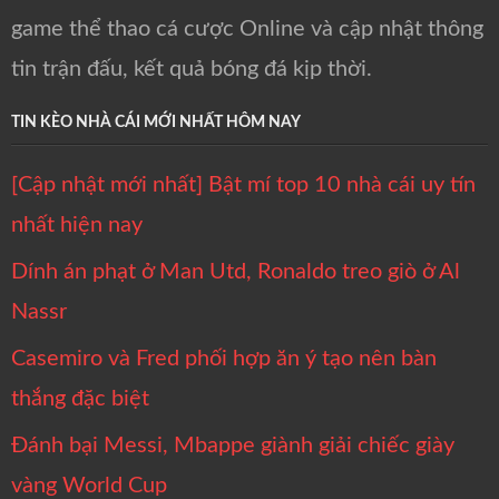
game thể thao cá cược Online và cập nhật thông
tin trận đấu, kết quả bóng đá kịp thời.
TIN KÈO NHÀ CÁI MỚI NHẤT HÔM NAY
[Cập nhật mới nhất] Bật mí top 10 nhà cái uy tín
nhất hiện nay
Dính án phạt ở Man Utd, Ronaldo treo giò ở Al
Nassr
Casemiro và Fred phối hợp ăn ý tạo nên bàn
thắng đặc biệt
Đánh bại Messi, Mbappe giành giải chiếc giày
vàng World Cup