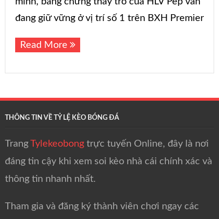
mình, bằng chứng thầy trò của HLV Pep vẫn
đang giữ vững ở vị trí số 1 trên BXH Premier
Read More
THÔNG TIN VỀ TỶ LỆ KÈO BÓNG ĐÁ
Trang
Tylekeobong
trực tuyến Online, đây là nơi
đáng tin cậy khi xem soi kèo nhà cái chính xác và
thông tin nhanh nhất.
Tham gia và đăng ký thành viên chơi ngay các