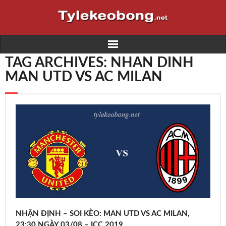
TAG ARCHIVES: NHAN DINH
Home
MAN UTD VS AC MILAN
Trực tiếp bóng đá K+
Kết quả bóng đá
Lịch thi đấu
Nhà cái
Soi kèo
NHẬN ĐỊNH – SOI KÈO: MAN UTD VS AC MILAN,
23:30 NGÀY 03/08 – ICC 2019