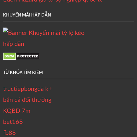
KHUYẾN MÃI HẤP DẪN
TỪ KHÓA TÌM KIẾM
tructiepbongda k+
bắn cá đổi thưởng
KQBD 7m
bet168
fb88