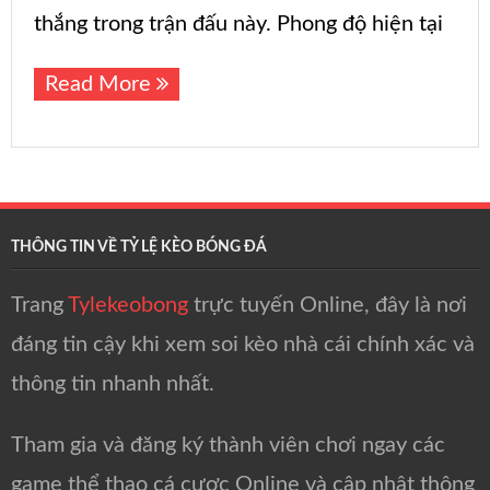
thắng trong trận đấu này. Phong độ hiện tại
Read More
THÔNG TIN VỀ TỶ LỆ KÈO BÓNG ĐÁ
Trang
Tylekeobong
trực tuyến Online, đây là nơi
đáng tin cậy khi xem soi kèo nhà cái chính xác và
thông tin nhanh nhất.
Tham gia và đăng ký thành viên chơi ngay các
game thể thao cá cược Online và cập nhật thông