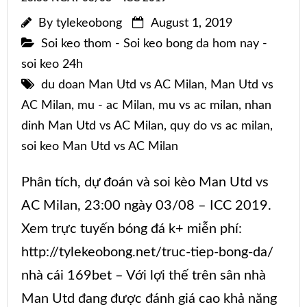
By
tylekeobong
August 1, 2019
Soi keo thom - Soi keo bong da hom nay -
soi keo 24h
du doan Man Utd vs AC Milan
,
Man Utd vs
AC Milan
,
mu - ac Milan
,
mu vs ac milan
,
nhan
dinh Man Utd vs AC Milan
,
quy do vs ac milan
,
soi keo Man Utd vs AC Milan
Phân tích, dự đoán và soi kèo Man Utd vs
AC Milan, 23:00 ngày 03/08 – ICC 2019.
Xem trực tuyến bóng đá k+ miễn phí:
http://tylekeobong.net/truc-tiep-bong-da/
nhà cái 169bet – Với lợi thế trên sân nhà
Man Utd đang được đánh giá cao khả năng