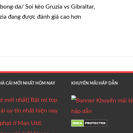
bong-da/ Soi kèo Gruzia vs Gibraltar,
zia đang được đánh giá cao hơn
HÀ CÁI MỚI NHẤT HÔM NAY
KHUYẾN MÃI HẤP DẪN
t mới nhất] Bật mí top
ái uy tín nhất hiện nay
 phạt ở Man Utd,