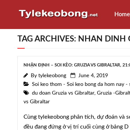
Home
TAG ARCHIVES: NHAN DINH 
NHẬN ĐỊNH – SOI KÈO: GRUZIA VS GIBRALTAR, 21
By
tylekeobong
June 4, 2019
Soi keo thom - Soi keo bong da hom nay - 
du doan Gruzia vs Gibraltar
,
Gruzia -Gibral
vs Gibraltar
Cùng tylekeobong phân tích, dự đoán và soi
đều đang đứng ở vị trí cuối cùng ở bảng D