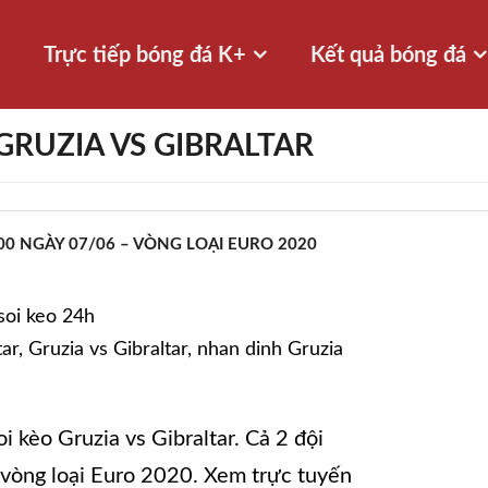
Trực tiếp bóng đá K+
Kết quả bóng đá
GRUZIA VS GIBRALTAR
:00 NGÀY 07/06 – VÒNG LOẠI EURO 2020
soi keo 24h
tar
,
Gruzia vs Gibraltar
,
nhan dinh Gruzia
 kèo Gruzia vs Gibraltar. Cả 2 đội
 vòng loại Euro 2020. Xem trực tuyến