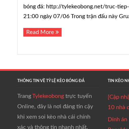
bóng đá: http://tylekeobong.net/truc-tiep-
21:00 ngày 07/06 Trong trận đấu này Gru
Read More
THÔNG TIN VỀ TỶ LỆ KÈO BÓNG ĐÁ
TIN KÈO N
Trang
Tylekeobong
trực tuyến
[Cập nhậ
Online, đây là nơi đáng tin cậy
10 nhà c
khi xem soi kèo nhà cái chính
Dính án
xác và thông tin nhanh nhất.