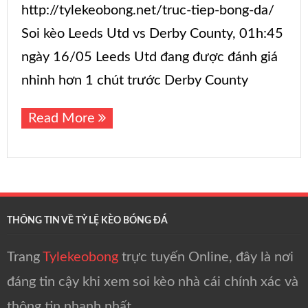
http://tylekeobong.net/truc-tiep-bong-da/
Soi kèo Leeds Utd vs Derby County, 01h:45
ngày 16/05 Leeds Utd đang được đánh giá
nhỉnh hơn 1 chút trước Derby County
Read More
THÔNG TIN VỀ TỶ LỆ KÈO BÓNG ĐÁ
Trang
Tylekeobong
trực tuyến Online, đây là nơi
đáng tin cậy khi xem soi kèo nhà cái chính xác và
thông tin nhanh nhất.