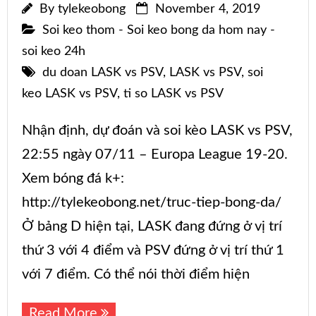
By
tylekeobong
November 4, 2019
Soi keo thom - Soi keo bong da hom nay -
soi keo 24h
du doan LASK vs PSV
,
LASK vs PSV
,
soi
keo LASK vs PSV
,
ti so LASK vs PSV
Nhận định, dự đoán và soi kèo LASK vs PSV,
22:55 ngày 07/11 – Europa League 19-20.
Xem bóng đá k+:
http://tylekeobong.net/truc-tiep-bong-da/
Ở bảng D hiện tại, LASK đang đứng ở vị trí
thứ 3 với 4 điểm và PSV đứng ở vị trí thứ 1
với 7 điểm. Có thể nói thời điểm hiện
Read More