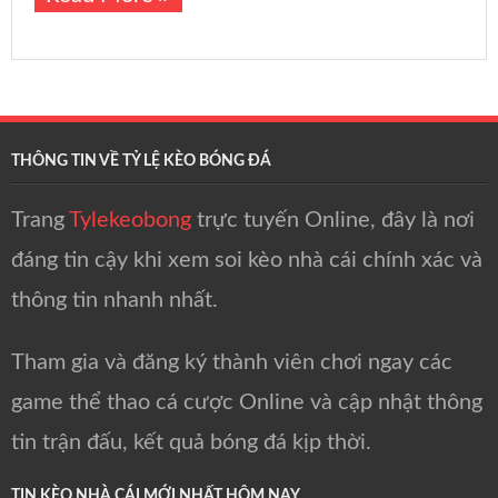
THÔNG TIN VỀ TỶ LỆ KÈO BÓNG ĐÁ
Trang
Tylekeobong
trực tuyến Online, đây là nơi
đáng tin cậy khi xem soi kèo nhà cái chính xác và
thông tin nhanh nhất.
Tham gia và đăng ký thành viên chơi ngay các
game thể thao cá cược Online và cập nhật thông
tin trận đấu, kết quả bóng đá kịp thời.
TIN KÈO NHÀ CÁI MỚI NHẤT HÔM NAY