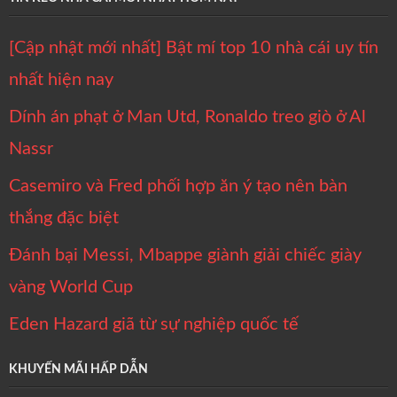
[Cập nhật mới nhất] Bật mí top 10 nhà cái uy tín
nhất hiện nay
Dính án phạt ở Man Utd, Ronaldo treo giò ở Al
Nassr
Casemiro và Fred phối hợp ăn ý tạo nên bàn
thắng đặc biệt
Đánh bại Messi, Mbappe giành giải chiếc giày
vàng World Cup
Eden Hazard giã từ sự nghiệp quốc tế
KHUYẾN MÃI HẤP DẪN