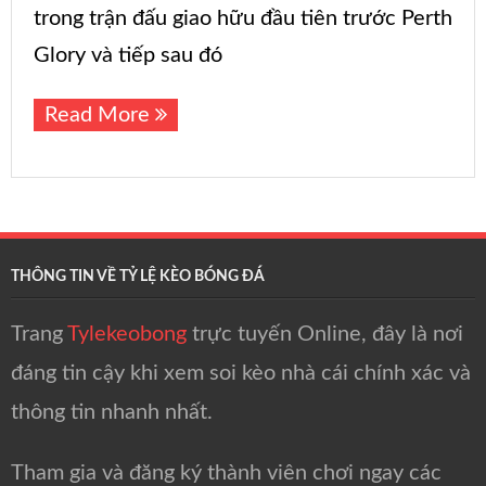
trong trận đấu giao hữu đầu tiên trước Perth
Glory và tiếp sau đó
Read More
THÔNG TIN VỀ TỶ LỆ KÈO BÓNG ĐÁ
Trang
Tylekeobong
trực tuyến Online, đây là nơi
đáng tin cậy khi xem soi kèo nhà cái chính xác và
thông tin nhanh nhất.
Tham gia và đăng ký thành viên chơi ngay các