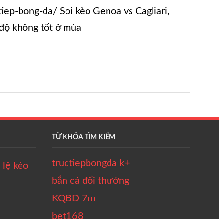
tiep-bong-da/ Soi kèo Genoa vs Cagliari,
độ không tốt ở mùa
TỪ KHÓA TÌM KIẾM
tructiepbongda k+
bắn cá đổi thưởng
KQBD 7m
bet168