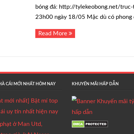
bóng đá: http://tylekeobong.net/truc-
23h00 ngày 18/05 Mặc dù có phong 
Read More
HÀ CÁI MỚI NHẤT HÔM NAY
KHUYẾN MÃI HẤP DẪN
t mới nhất] Bật mí top
ái uy tín nhất hiện nay
 phạt ở Man Utd,