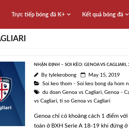
Trực tiếp bóng đá K+
Kết quả bóng đá
GLIARI
NHẬN ĐỊNH – SOI KÈO: GENOA VS CAGLIARI, 
By
tylekeobong
May 15, 2019
Soi keo thom - Soi keo bong da hom n
du doan Genoa vs Cagliari
,
Genoa - Ca
vs Cagliari
,
ti so Genoa vs Cagliari
Genoa chỉ có khoảng cách 1 điểm với n
toàn ở BXH Serie A 18-19 khi đứng ở 