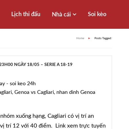
Lịch thi đấu
Soi kèo
Nhà cái
Home
►
Posts Tagged:
23H00 NGÀY 18/05 – SERIE A 18-19
ay - soi keo 24h
gliari
,
Genoa vs Cagliari
,
nhan dinh Genoa
hóm xuống hạng, Cagliari có vị trí an
vị trí 12 với 40 điểm. Link xem trực tuyến