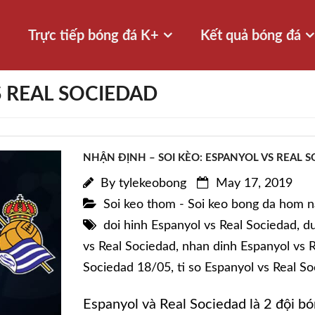
Trực tiếp bóng đá K+
Kết quả bóng đá
S REAL SOCIEDAD
NHẬN ĐỊNH – SOI KÈO: ESPANYOL VS REAL S
By
tylekeobong
May 17, 2019
Soi keo thom - Soi keo bong da hom n
doi hinh Espanyol vs Real Sociedad
,
du
vs Real Sociedad
,
nhan dinh Espanyol vs 
Sociedad 18/05
,
ti so Espanyol vs Real S
Espanyol và Real Sociedad là 2 đội bó