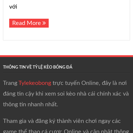
với
Read More
THÔNG TIN VỀ TỶ LỆ KÈO BÓNG ĐÁ
Trang
Tylekeobong
trực tuyến Online, đây là nơi
đáng tin cậy khi xem soi kèo nhà cái chính xác và
thông tin nhanh nhất.
Tham gia và đăng ký thành viên chơi ngay các
game thể thao cá cược Online và cập nhật thông