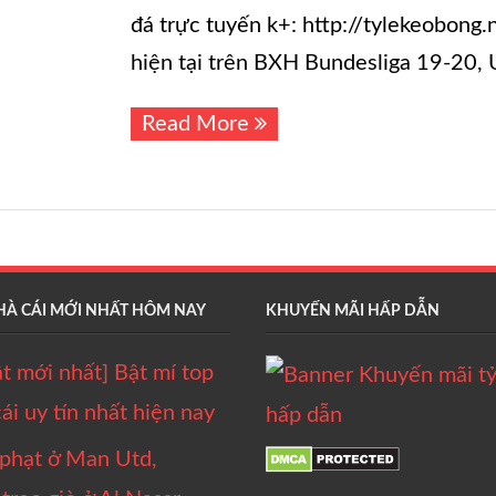
đá trực tuyến k+: http://tylekeobong
hiện tại trên BXH Bundesliga 19-20, U
Read More
HÀ CÁI MỚI NHẤT HÔM NAY
KHUYẾN MÃI HẤP DẪN
t mới nhất] Bật mí top
ái uy tín nhất hiện nay
 phạt ở Man Utd,