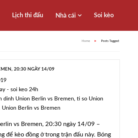
Lịch thi đấu
Soi kèo
Nhà cái
Home
►
Posts Tagged:
MEN, 20:30 NGÀY 14/09
019
ay - soi keo 24h
n dinh Union Berlin vs Bremen
,
ti so Union
,
Union Berlin vs Bremen
Berlin vs Bremen, 20:30 ngày 14/09 –
g để kèo đồng ở trong trận đấu này. Bóng