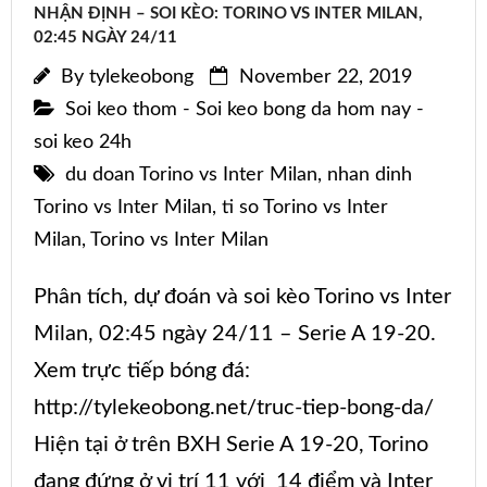
NHẬN ĐỊNH – SOI KÈO: TORINO VS INTER MILAN,
02:45 NGÀY 24/11
By
tylekeobong
November 22, 2019
Soi keo thom - Soi keo bong da hom nay -
soi keo 24h
du doan Torino vs Inter Milan
,
nhan dinh
Torino vs Inter Milan
,
ti so Torino vs Inter
Milan
,
Torino vs Inter Milan
Phân tích, dự đoán và soi kèo Torino vs Inter
Milan, 02:45 ngày 24/11 – Serie A 19-20.
Xem trực tiếp bóng đá:
http://tylekeobong.net/truc-tiep-bong-da/
Hiện tại ở trên BXH Serie A 19-20, Torino
đang đứng ở vị trí 11 với 14 điểm và Inter