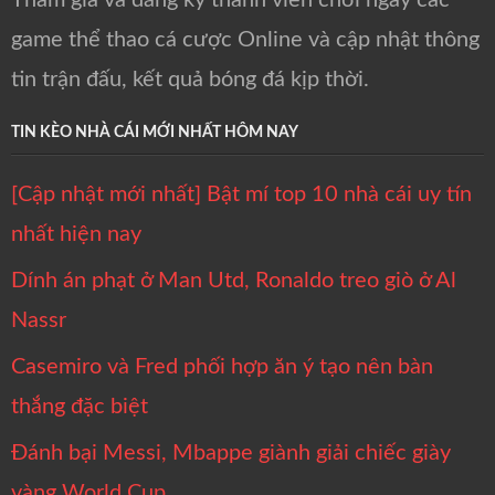
Tham gia và đăng ký thành viên chơi ngay các
game thể thao cá cược Online và cập nhật thông
tin trận đấu, kết quả bóng đá kịp thời.
TIN KÈO NHÀ CÁI MỚI NHẤT HÔM NAY
[Cập nhật mới nhất] Bật mí top 10 nhà cái uy tín
nhất hiện nay
Dính án phạt ở Man Utd, Ronaldo treo giò ở Al
Nassr
Casemiro và Fred phối hợp ăn ý tạo nên bàn
thắng đặc biệt
Đánh bại Messi, Mbappe giành giải chiếc giày
vàng World Cup