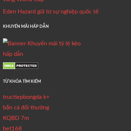
Eden Hazard giã từ sự nghiệp quốc tế
KHUYẾN MÃI HẤP DẪN
TỪ KHÓA TÌM KIẾM
tructiepbongda k+
bắn cá đổi thưởng
KQBD 7m
bet168