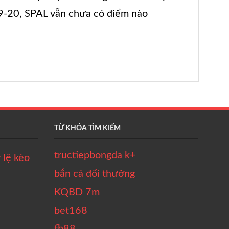
19-20, SPAL vẫn chưa có điểm nào
TỪ KHÓA TÌM KIẾM
tructiepbongda k+
bắn cá đổi thưởng
KQBD 7m
bet168