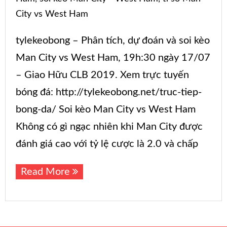
City vs West Ham
tylekeobong – Phân tích, dự đoán và soi kèo
Man City vs West Ham, 19h:30 ngày 17/07
– Giao Hữu CLB 2019. Xem trực tuyến
bóng đá: http://tylekeobong.net/truc-tiep-
bong-da/ Soi kèo Man City vs West Ham
Không có gì ngạc nhiên khi Man City được
đánh giá cao với tỷ lệ cược là 2.0 và chấp
Read More