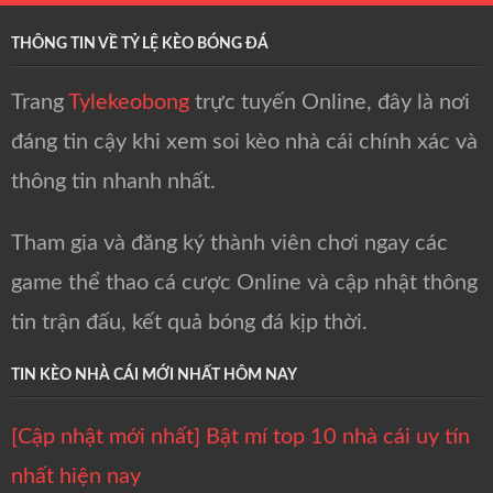
THÔNG TIN VỀ TỶ LỆ KÈO BÓNG ĐÁ
Trang
Tylekeobong
trực tuyến Online, đây là nơi
đáng tin cậy khi xem soi kèo nhà cái chính xác và
thông tin nhanh nhất.
Tham gia và đăng ký thành viên chơi ngay các
game thể thao cá cược Online và cập nhật thông
tin trận đấu, kết quả bóng đá kịp thời.
TIN KÈO NHÀ CÁI MỚI NHẤT HÔM NAY
[Cập nhật mới nhất] Bật mí top 10 nhà cái uy tín
nhất hiện nay