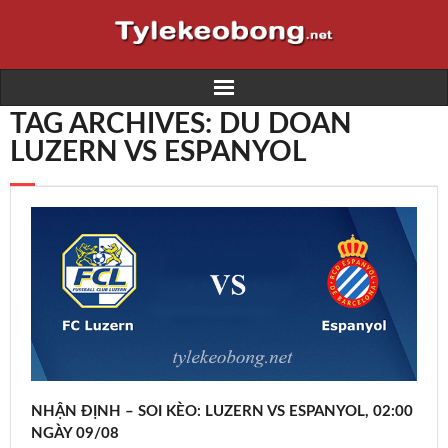
TAG ARCHIVES: DU DOAN
Home
LUZERN VS ESPANYOL
Trực tiếp bóng đá K+
Kết quả bóng đá
Lịch thi đấu
Nhà cái
Soi kèo
NHẬN ĐỊNH – SOI KÈO: LUZERN VS ESPANYOL, 02:00
NGÀY 09/08