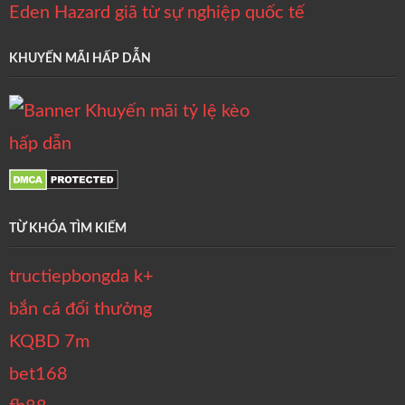
Eden Hazard giã từ sự nghiệp quốc tế
KHUYẾN MÃI HẤP DẪN
TỪ KHÓA TÌM KIẾM
tructiepbongda k+
bắn cá đổi thưởng
KQBD 7m
bet168