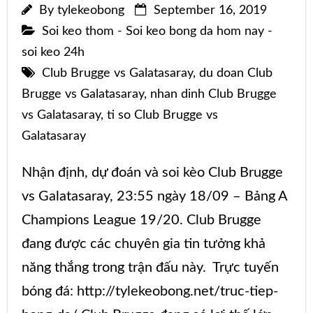
By
tylekeobong
September 16, 2019
Soi keo thom - Soi keo bong da hom nay -
soi keo 24h
Club Brugge vs Galatasaray
,
du doan Club
Brugge vs Galatasaray
,
nhan dinh Club Brugge
vs Galatasaray
,
ti so Club Brugge vs
Galatasaray
Nhận định, dự đoán và soi kèo Club Brugge
vs Galatasaray, 23:55 ngày 18/09 – Bảng A
Champions League 19/20. Club Brugge
đang được các chuyên gia tin tưởng khả
năng thắng trong trận đấu này. Trực tuyến
bóng đá: http://tylekeobong.net/truc-tiep-