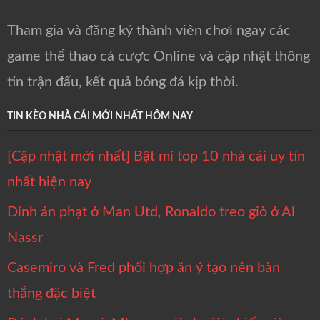
Tham gia và đăng ký thành viên chơi ngay các
game thể thao cá cược Online và cập nhật thông
tin trận đấu, kết quả bóng đá kịp thời.
TIN KÈO NHÀ CÁI MỚI NHẤT HÔM NAY
[Cập nhật mới nhất] Bật mí top 10 nhà cái uy tín
nhất hiện nay
Dính án phạt ở Man Utd, Ronaldo treo giò ở Al
Nassr
Casemiro và Fred phối hợp ăn ý tạo nên bàn
thắng đặc biệt