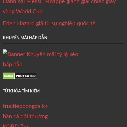
Đánh bại Messi, Mbappe giành giải chiếc giày
vàng World Cup
Eden Hazard giã từ sự nghiệp quốc tế
KHUYẾN MÃI HẤP DẪN
TỪ KHÓA TÌM KIẾM
tructiepbongda k+
bắn cá đổi thưởng
KQBD 7m