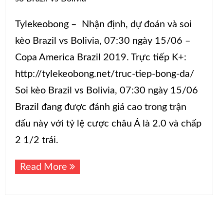
Tylekeobong – Nhận định, dự đoán và soi
kèo Brazil vs Bolivia, 07:30 ngày 15/06 –
Copa America Brazil 2019. Trực tiếp K+:
http://tylekeobong.net/truc-tiep-bong-da/
Soi kèo Brazil vs Bolivia, 07:30 ngày 15/06
Brazil đang được đánh giá cao trong trận
đấu này với tỷ lệ cược châu Á là 2.0 và chấp
2 1/2 trái.
Read More