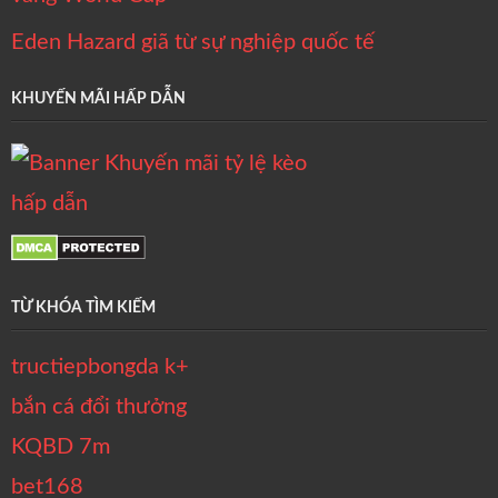
Eden Hazard giã từ sự nghiệp quốc tế
KHUYẾN MÃI HẤP DẪN
TỪ KHÓA TÌM KIẾM
tructiepbongda k+
bắn cá đổi thưởng
KQBD 7m
bet168