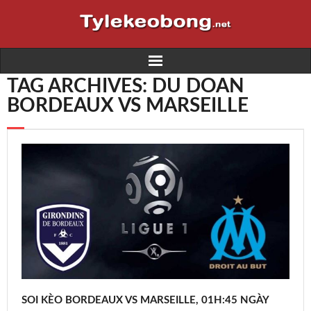
TAG ARCHIVES: DU DOAN
Home
BORDEAUX VS MARSEILLE
Trực tiếp bóng đá K+
Kết quả bóng đá
Lịch thi đấu
Nhà cái
Soi kèo
SOI KÈO BORDEAUX VS MARSEILLE, 01H:45 NGÀY