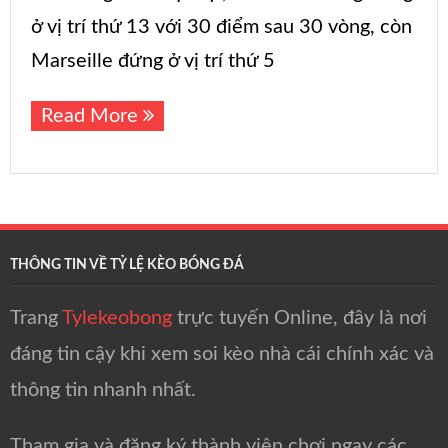
ở vị trí thứ 13 với 30 điểm sau 30 vòng, còn
Marseille đứng ở vị trí thứ 5
Read More
THÔNG TIN VỀ TỶ LỆ KÈO BÓNG ĐÁ
Trang
Tylekeobong
trực tuyến Online, đây là nơi
đáng tin cậy khi xem soi kèo nhà cái chính xác và
thông tin nhanh nhất.
Tham gia và đăng ký thành viên chơi ngay các