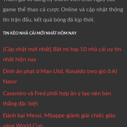
game thể thao cá cược Online và cập nhật thông
tin trận đấu, kết quả bóng đá kịp thời.
TIN KÈO NHÀ CÁI MỚI NHẤT HÔM NAY
[Cập nhật mới nhất] Bật mí top 10 nhà cái uy tín
nhất hiện nay
Dính án phạt ở Man Utd, Ronaldo treo giò ở Al
Nassr
Casemiro và Fred phối hợp ăn ý tạo nên bàn
thắng đặc biệt
Đánh bại Messi, Mbappe giành giải chiếc giày
vàng World Cup