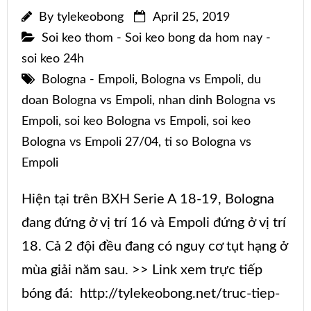
By
tylekeobong
April 25, 2019
Soi keo thom - Soi keo bong da hom nay -
soi keo 24h
Bologna - Empoli
,
Bologna vs Empoli
,
du
doan Bologna vs Empoli
,
nhan dinh Bologna vs
Empoli
,
soi keo Bologna vs Empoli
,
soi keo
Bologna vs Empoli 27/04
,
ti so Bologna vs
Empoli
Hiện tại trên BXH Serie A 18-19, Bologna
đang đứng ở vị trí 16 và Empoli đứng ở vị trí
18. Cả 2 đội đều đang có nguy cơ tụt hạng ở
mùa giải năm sau. >> Link xem trực tiếp
bóng đá: http://tylekeobong.net/truc-tiep-