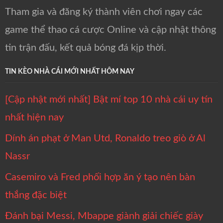
Tham gia và đăng ký thành viên chơi ngay các
game thể thao cá cược Online và cập nhật thông
tin trận đấu, kết quả bóng đá kịp thời.
TIN KÈO NHÀ CÁI MỚI NHẤT HÔM NAY
[Cập nhật mới nhất] Bật mí top 10 nhà cái uy tín
nhất hiện nay
Dính án phạt ở Man Utd, Ronaldo treo giò ở Al
Nassr
Casemiro và Fred phối hợp ăn ý tạo nên bàn
thắng đặc biệt
Đánh bại Messi, Mbappe giành giải chiếc giày