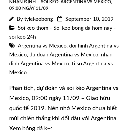
NHẬN ĐỊNH – SOI KÈO: ARGENTINA VS MEXICO,
09:00 NGÀY 11/09
By
tylekeobong
September 10, 2019
Soi keo thom - Soi keo bong da hom nay -
soi keo 24h
Argentina vs Mexico
,
doi hinh Argentina vs
Mexico
,
du doan Argentina vs Mexico
,
nhan
dinh Argentina vs Mexico
,
ti so Argentina vs
Mexico
Phân tích, dự đoán và soi kèo Argentina vs
Mexico, 09:00 ngày 11/09 – Giao hữu
quốc tế 2019. Nên nhớ Mexico chưa biết
mùi chiến thắng khi đối đầu với Argentina.
Xem bóng đá k+: