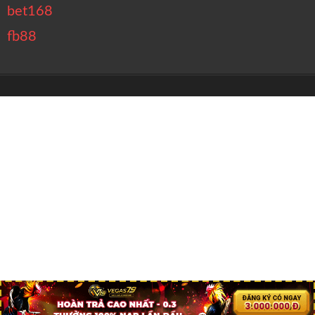
bet168
fb88