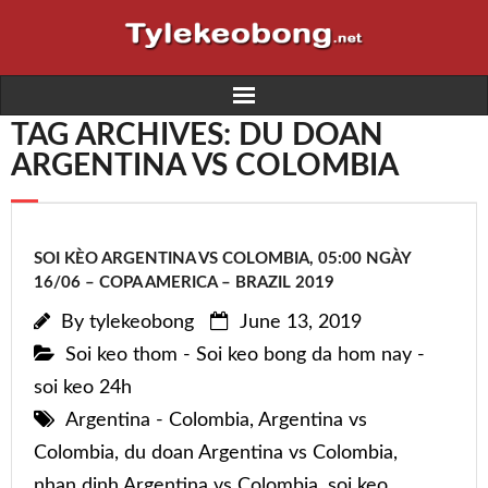
TAG ARCHIVES: DU DOAN
Home
ARGENTINA VS COLOMBIA
Trực tiếp bóng đá K+
Kết quả bóng đá
SOI KÈO ARGENTINA VS COLOMBIA, 05:00 NGÀY
16/06 – COPA AMERICA – BRAZIL 2019
Lịch thi đấu
By
tylekeobong
June 13, 2019
Soi keo thom - Soi keo bong da hom nay -
Nhà cái
soi keo 24h
Soi kèo
Argentina - Colombia
,
Argentina vs
Colombia
,
du doan Argentina vs Colombia
,
nhan dinh Argentina vs Colombia
,
soi keo