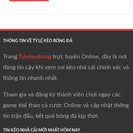
THÔNG TIN VỀ TỶ LỆ KÈO BÓNG ĐÁ
Trang
Tylekeobong
trực tuyến Online, đây là nơi
đáng tin cậy khi xem soi kèo nhà cái chính xác và
thông tin nhanh nhất.
Tham gia và đăng ký thành viên chơi ngay các
game thể thao cá cược Online và cập nhật thông
tin trận đấu, kết quả bóng đá kịp thời.
TIN KÈO NHÀ CÁI MỚI NHẤT HÔM NAY