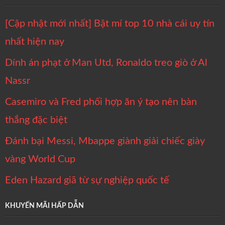
[Cập nhật mới nhất] Bật mí top 10 nhà cái uy tín
nhất hiện nay
Dính án phạt ở Man Utd, Ronaldo treo giò ở Al
Nassr
Casemiro và Fred phối hợp ăn ý tạo nên bàn
thắng đặc biệt
Đánh bại Messi, Mbappe giành giải chiếc giày
vàng World Cup
Eden Hazard giã từ sự nghiệp quốc tế
KHUYẾN MÃI HẤP DẪN