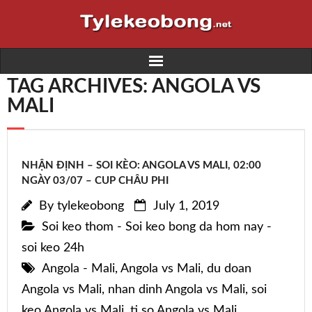
TAG ARCHIVES: ANGOLA VS
Home
MALI
Trực tiếp bóng đá K+
Kết quả bóng đá
NHẬN ĐỊNH – SOI KÈO: ANGOLA VS MALI, 02:00
NGÀY 03/07 – CUP CHÂU PHI
Lịch thi đấu
By
tylekeobong
July 1, 2019
Soi keo thom - Soi keo bong da hom nay -
Nhà cái
soi keo 24h
Soi kèo
Angola - Mali
,
Angola vs Mali
,
du doan
Angola vs Mali
,
nhan dinh Angola vs Mali
,
soi
keo Angola vs Mali
,
ti so Angola vs Mali