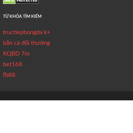
TỪ KHÓA TÌM KIẾM
tructiepbongda k+
bắn cá đổi thưởng
KQBD 7m
bet168
fb88