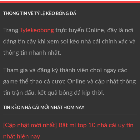
THÔNG TIN VỀ TỶ LỆ KÈO BÓNG ĐÁ
Trang
Tylekeobong
trực tuyến Online, đây là nơi
đáng tin cậy khi xem soi kèo nhà cái chính xác và
thông tin nhanh nhất.
Tham gia và đăng ký thành viên chơi ngay các
game thể thao cá cược Online và cập nhật thông
tin trận đấu, kết quả bóng đá kịp thời.
TIN KÈO NHÀ CÁI MỚI NHẤT HÔM NAY
[Cập nhật mới nhất] Bật mí top 10 nhà cái uy tín
nhất hiện nay