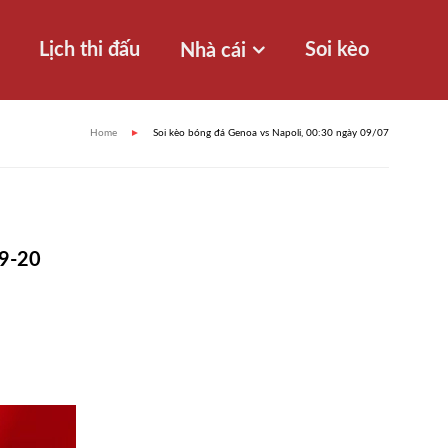
Lịch thi đấu
Soi kèo
Nhà cái
Home
►
Soi kèo bóng đá Genoa vs Napoli, 00:30 ngày 09/07
19-20