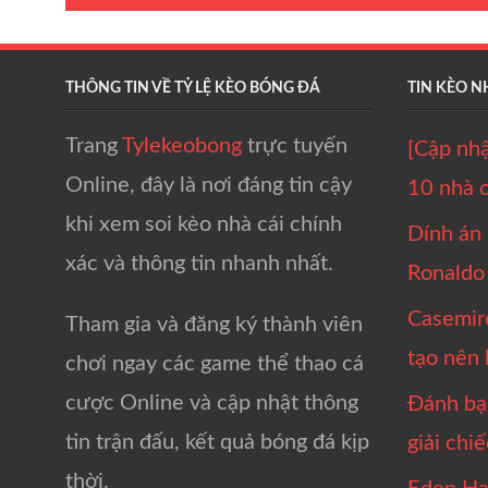
THÔNG TIN VỀ TỶ LỆ KÈO BÓNG ĐÁ
TIN KÈO N
Trang
Tylekeobong
trực tuyến
[Cập nhậ
Online, đây là nơi đáng tin cậy
10 nhà c
khi xem soi kèo nhà cái chính
Dính án
xác và thông tin nhanh nhất.
Ronaldo t
Casemiro 
Tham gia và đăng ký thành viên
tạo nên 
chơi ngay các game thể thao cá
cược Online và cập nhật thông
Đánh ba
tin trận đấu, kết quả bóng đá kịp
giải chi
thời.