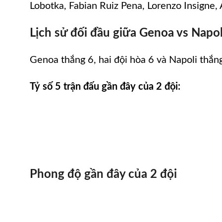
Lobotka, Fabian Ruiz Pena, Lorenzo Insigne, 
Lịch sử đối đầu giữa Genoa vs Napol
Genoa thắng 6, hai đội hòa 6 và Napoli thắn
Tỷ số 5 trận đấu gần đây của 2 đội:
Phong độ gần đây của 2 đội