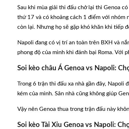
Sau khi mùa giải thi đấu chở lại thì Genoa c
thứ 17 và có khoảng cách 1 điểm với nhóm n
còn lại. Nhưng họ sẽ gặp khó khăn khi tiếp đ
Napoli đang có vị trí an toàn trên BXH và nắ
phong độ của mình khi đánh bại Roma. Với p
Soi kèo châu Á Genoa vs Napoli: Ch
Trong 6 trận thi đấu xa nhà gần đây, Napoli 
kém của mình. Sân nhà cũng không giúp Genoa
Vậy nên Genoa thua trong trận đấu này khôn
Soi kèo Tài Xỉu Genoa vs Napoli: Chọn