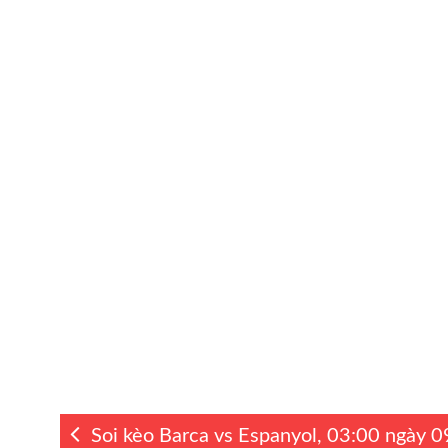
Soi kèo Barca vs Espanyol, 03:00 ngày 0