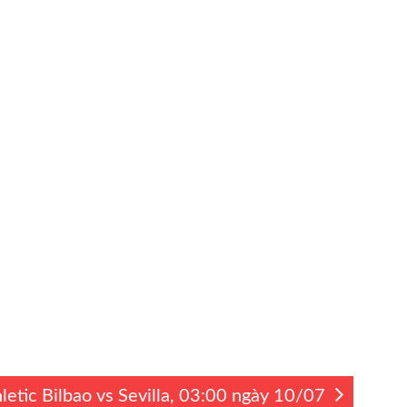
letic Bilbao vs Sevilla, 03:00 ngày 10/07