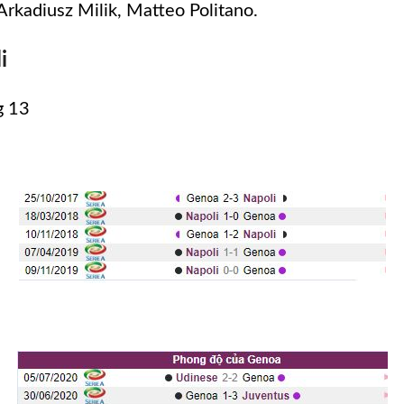
Arkadiusz Milik, Matteo Politano.
i
g 13