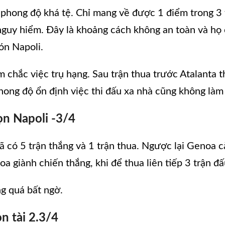
ó phong độ khá tệ. Chỉ mang về được 1 điểm trong 3 t
guy hiểm. Đây là khoảng cách không an toàn và họ 
ón Napoli.
m chắc việc trụ hạng. Sau trận thua trước Atalanta 
hong độ ổn định việc thi đấu xa nhà cũng không là
ọn Napoli -3/4
đã có 5 trận thắng và 1 trận thua. Ngược lại Genoa c
 giành chiến thắng, khi để thua liên tiếp 3 trận đấ
g quá bất ngờ.
 tài 2.3/4