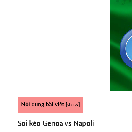
Nội dung bài viết
[
show
]
Soi kèo Genoa vs Napoli