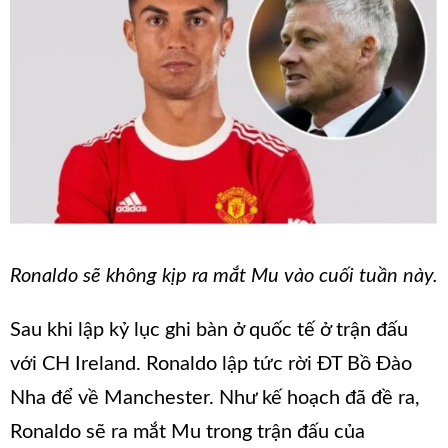
Ronaldo sẽ không kịp ra mắt Mu vào cuối tuần này.
Sau khi lập kỷ lục ghi bàn ở quốc tế ở trận đấu
với CH Ireland. Ronaldo lập tức rời ĐT Bồ Đào
Nha để về Manchester. Như kế hoạch đã đề ra,
Ronaldo sẽ ra mắt Mu trong trận đấu của