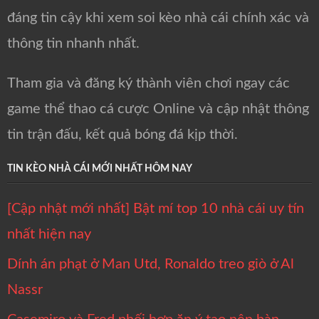
đáng tin cậy khi xem soi kèo nhà cái chính xác và
thông tin nhanh nhất.
Tham gia và đăng ký thành viên chơi ngay các
game thể thao cá cược Online và cập nhật thông
tin trận đấu, kết quả bóng đá kịp thời.
TIN KÈO NHÀ CÁI MỚI NHẤT HÔM NAY
[Cập nhật mới nhất] Bật mí top 10 nhà cái uy tín
nhất hiện nay
Dính án phạt ở Man Utd, Ronaldo treo giò ở Al
Nassr