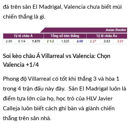
đá trên sân El Madrigal, Valencia chưa biết mùi
chiến thắng là gì.
Soi kèo châu Á Villarreal vs Valencia: Chọn
Valencia +1/4
Phong độ Villarreal có tốt khi thắng 3 và hòa 1
trong 4 trận đấu này đây. Sân El Madrigal luôn là
điểm tựa lớn của họ, học trò của HLV Javier
Calleja luôn biết cách ghi bàn và giành chiến
thắng trên sân nhà.