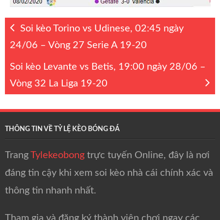
Soi kèo Torino vs Udinese, 02:45 ngày
24/06 – Vòng 27 Serie A 19-20
Soi kèo Levante vs Betis, 19:00 ngày 28/06 –
Vòng 32 La Liga 19-20
THÔNG TIN VỀ TỶ LỆ KÈO BÓNG ĐÁ
Trang
Tylekeobong
trực tuyến Online, đây là nơi
đáng tin cậy khi xem soi kèo nhà cái chính xác và
thông tin nhanh nhất.
Tham gia và đăng ký thành viên chơi ngay các