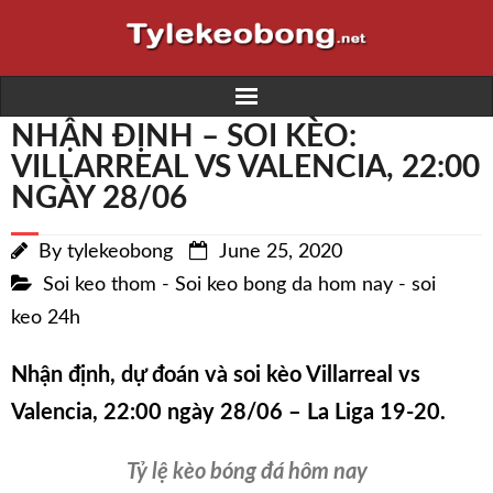
NHẬN ĐỊNH – SOI KÈO:
Home
VILLARREAL VS VALENCIA, 22:00
NGÀY 28/06
Trực tiếp bóng đá K+
By
tylekeobong
June 25, 2020
Kết quả bóng đá
Soi keo thom - Soi keo bong da hom nay - soi
Lịch thi đấu
keo 24h
Nhà cái
Nhận định, dự đoán và soi kèo Villarreal vs
Valencia, 22:00 ngày 28/06 – La Liga 19-20.
Soi kèo
Tỷ lệ kèo bóng đá hôm nay