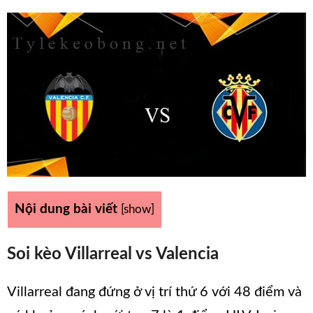
Nội dung bài viết
[
show
]
Soi kèo Villarreal vs Valencia
Villarreal đang đứng ở vị trí thứ 6 với 48 điểm và