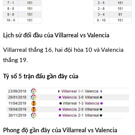
Lịch sử đối đầu của Villarreal vs Valencia
Villarreal thắng 16, hai đội hòa 10 và Valencia
thắng 19.
Tỷ số 5 trận đấu gần đây của
Phong độ gần đây của Villarreal vs Valencia