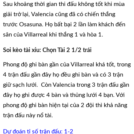
Sau khoảng thời gian thi đấu không tốt khi mùa
giải trở lại, Valencia cũng đã có chiến thắng
trước Osasuna. Họ bất bại 2 lần làm khách đến
sân của Villarreal khi thắng 1 và hòa 1.
Soi kèo tài xỉu: Chọn Tài 2 1/2 trái
Phong độ ghi bàn gần của Villarreal khá tốt, trong
4 trận đấu gần đây họ đều ghi bàn và có 3 trận
giữ sạch lưới. Còn Valencia trong 3 trận đấu gần
đây họ ghi được 4 bàn và thủng lưới 4 bạn. Với
phong độ ghi bàn hiện tại của 2 đội thì khả năng
trận đấu này nổ tài.
Dự đoán tỉ số trận đấu: 1-2