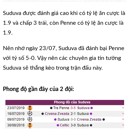
Suduva được đánh giá cao khi có tỷ lệ ăn cược là
1.9 và chấp 3 trái, còn Penne có tỷ lệ ăn cược là
1.9.
Nên nhớ ngày 23/07, Suduva đã đánh bại Penne
với tỷ số 5-0. Vậy nên các chuyên gia tin tưởng
Suduva sẽ thắng kèo trong trận đấu này.
Phong độ gần đây của 2 đội: