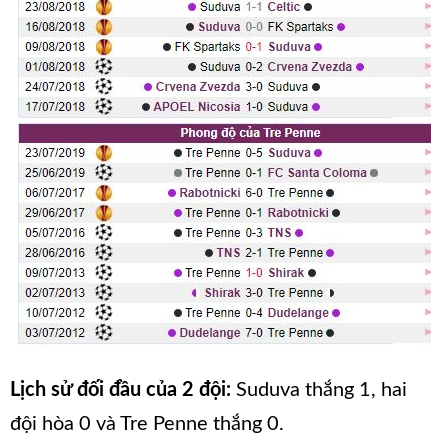
Lịch sử đối đầu của 2 đội:
Suduva thắng 1, hai
đội hòa 0 và Tre Penne thắng 0.