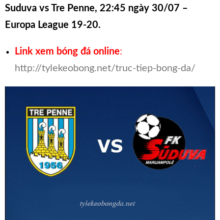
Suduva vs Tre Penne, 22:45 ngày 30/07 –
Europa League 19-20.
Link xem bóng đá online
:
http://tylekeobong.net/truc-tiep-bong-da/