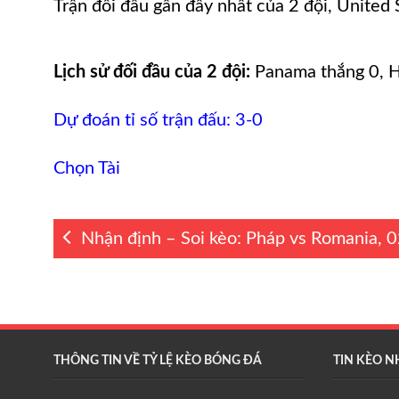
Trận đối đầu gần đây nhất của 2 đội, United 
Lịch sử đối đầu của 2 đội:
Panama thắng 0, Ha
Dự đoán tỉ số trận đấu: 3-0
Chọn Tài
Nhận định – Soi kèo: Pháp vs Romania,
THÔNG TIN VỀ TỶ LỆ KÈO BÓNG ĐÁ
TIN KÈO N