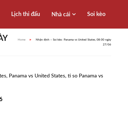
Lịch thi đấu
Soi kèo
Nhà cái
ÀY
Home
►
Nhận định – Soi kèo: Panama vs United States, 08:00 ngày
27/06
tes
,
Panama vs United States
,
ti so Panama vs
6