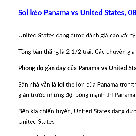
Soi kèo Panama vs United States, 0
United States đang được đánh giá cao với tỷ 
Tổng bàn thắng là 2 1/2 trái. Các chuyên gia
Phong độ gần đây của Panama vs United St
Sân nhà vẫn là lợi thế lớn của Panama tron
giản trước những đội bóng mạnh thì Panama 
Bên kia chiến tuyến, United States đang được
United States