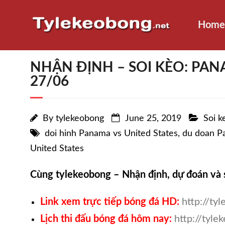
Home
NHẬN ĐỊNH – SOI KÈO: PANA
27/06
By
tylekeobong
June 25, 2019
Soi k
doi hinh Panama vs United States
,
du doan P
United States
Cùng tylekeobong – Nhận định, dự đoán và 
Link xem trực tiếp bóng đá HD:
http://ty
Lịch thi đấu bóng đá hôm nay:
http://tyle