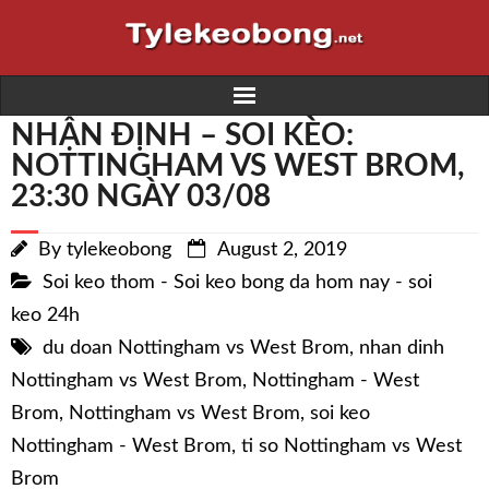
NHẬN ĐỊNH – SOI KÈO:
Home
NOTTINGHAM VS WEST BROM,
23:30 NGÀY 03/08
Trực tiếp bóng đá K+
By
tylekeobong
August 2, 2019
Kết quả bóng đá
Soi keo thom - Soi keo bong da hom nay - soi
Lịch thi đấu
keo 24h
du doan Nottingham vs West Brom
,
nhan dinh
Nhà cái
Nottingham vs West Brom
,
Nottingham - West
Brom
,
Nottingham vs West Brom
,
soi keo
Soi kèo
Nottingham - West Brom
,
ti so Nottingham vs West
Brom