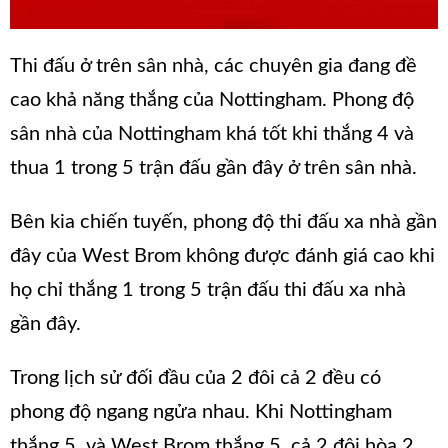
Thi đấu ở trên sân nhà, các chuyên gia đang đề
cao khả năng thắng của Nottingham. Phong độ
sân nhà của Nottingham khá tốt khi thắng 4 và
thua 1 trong 5 trận đấu gần đây ở trên sân nhà.
Bên kia chiến tuyến, phong độ thi đấu xa nhà gần
đây của West Brom không được đánh giá cao khi
họ chỉ thắng 1 trong 5 trận đấu thi đấu xa nhà
gần đây.
Trong lịch sử đối đầu của 2 đôi cả 2 đều có
phong độ ngang ngửa nhau. Khi Nottingham
thắng 5 và West Brom thắng 5, cả 2 đội hòa 2