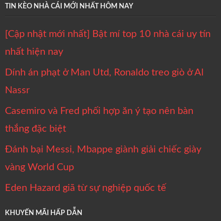
TIN KÈO NHÀ CÁI MỚI NHẤT HÔM NAY
[Cập nhật mới nhất] Bật mí top 10 nhà cái uy tín
nhất hiện nay
Dính án phạt ở Man Utd, Ronaldo treo giò ở Al
Nassr
Casemiro và Fred phối hợp ăn ý tạo nên bàn
thắng đặc biệt
Đánh bại Messi, Mbappe giành giải chiếc giày
vàng World Cup
Eden Hazard giã từ sự nghiệp quốc tế
KHUYẾN MÃI HẤP DẪN