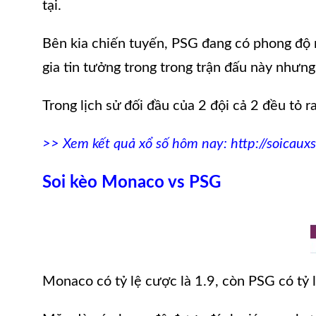
tại.
Bên kia chiến tuyến, PSG đang có phong độ r
gia tin tưởng trong trong trận đấu này nhưng
Trong lịch sử đối đầu của 2 đội cả 2 đều tỏ r
>> Xem kết quả xổ số hôm nay:
http://soicauxs
Soi kèo Monaco vs PSG
Monaco có tỷ lệ cược là 1.9, còn PSG có tỷ l