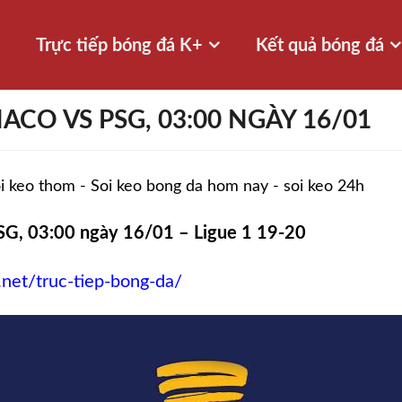
Trực tiếp bóng đá K+
Kết quả bóng đá
CO VS PSG, 03:00 NGÀY 16/01
i keo thom - Soi keo bong da hom nay - soi keo 24h
SG, 03:00 ngày 16/01 – Ligue 1 19-20
.net/truc-tiep-bong-da/