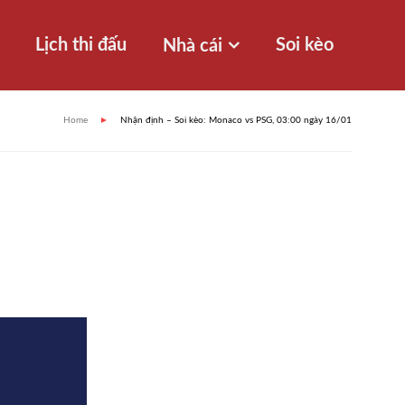
Lịch thi đấu
Soi kèo
Nhà cái
Home
►
Nhận định – Soi kèo: Monaco vs PSG, 03:00 ngày 16/01