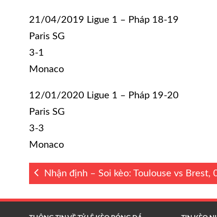
21/04/2019 Ligue 1 – Pháp 18-19
Paris SG
3-1
Monaco
12/01/2020 Ligue 1 – Pháp 19-20
Paris SG
3-3
Monaco
Nhận định – Soi kèo: Toulouse vs Brest,