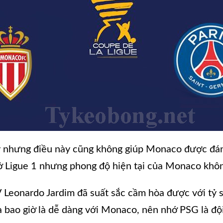
ày nhưng điều này cũng không giúp Monaco được đán
ở Ligue 1 nhưng phong độ hiện tại của Monaco khôn
Leonardo Jardim đã suất sắc cầm hòa được với tỷ số
 bao giờ là dễ dàng với Monaco, nên nhớ PSG là độ