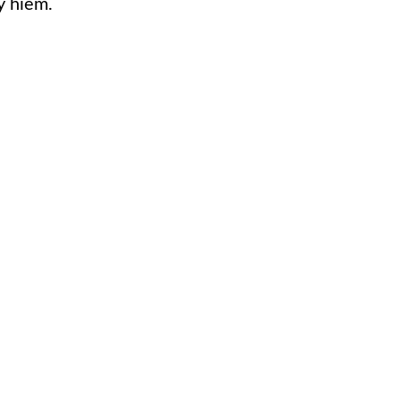
y hiểm.