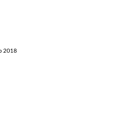
p 2018