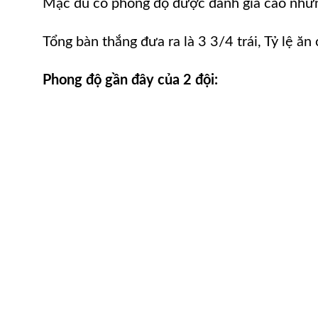
Mặc dù có phong độ được đánh giá cao nhưng
Tổng bàn thắng đưa ra là 3 3/4 trái, Tỷ lệ ă
Phong độ gần đây của 2 đội: