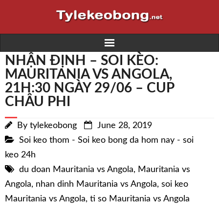
NHẬN ĐỊNH – SOI KÈO:
Home
MAURITANIA VS ANGOLA,
21H:30 NGÀY 29/06 – CUP
Trực tiếp bóng đá K+
CHÂU PHI
Kết quả bóng đá
By
tylekeobong
June 28, 2019
Lịch thi đấu
Soi keo thom - Soi keo bong da hom nay - soi
keo 24h
Nhà cái
du doan Mauritania vs Angola
,
Mauritania vs
Angola
,
nhan dinh Mauritania vs Angola
,
soi keo
Soi kèo
Mauritania vs Angola
,
ti so Mauritania vs Angola