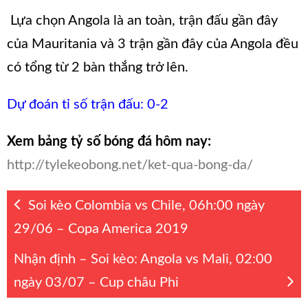
Lựa chọn Angola là an toàn, trận đấu gần đây
của Mauritania và 3 trận gần đây của Angola đều
có tổng từ 2 bàn thắng trở lên.
Dự đoán tỉ số trận đấu: 0-2
Xem bảng tỷ số bóng đá hôm nay:
http://tylekeobong.net/ket-qua-bong-da/
Soi kèo Colombia vs Chile, 06h:00 ngày
29/06 – Copa America 2019
Nhận định – Soi kèo: Angola vs Mali, 02:00
ngày 03/07 – Cup châu Phi