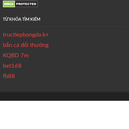
TỪ KHÓA TÌM KIẾM
tructiepbongda k+
bắn cá đổi thưởng
KQBD 7m
bet168
fb88